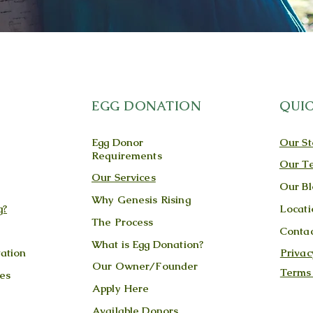
EGG DONATION
QUIC
Egg Donor
Our St
Requirements
Our T
Our Services
Our Bl
Why Genesis Rising
g?
Locati
The Process
Contac
What is Egg Donation?
ation
Privac
Our Owner/Founder
Terms
es
Apply Here
Available Donors