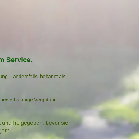
em Service.
zung – andernfalls
bekannt als
ttbewerbsfähige Vergütung
 und freigegeben, bevor sie
gern.