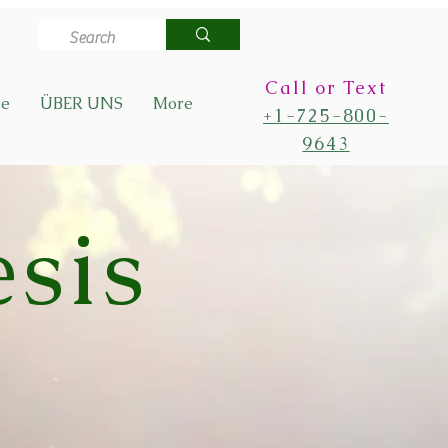
Call or Text
de
ÜBER UNS
More
+1-725-800-
9643
sis