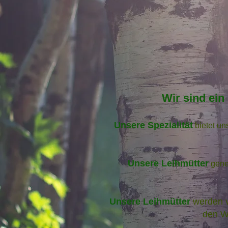
Wir sind ei
Unsere Spezialität
bietet u
Unsere Leihmütter
gene
Unsere Leihmütter
werden v
den W