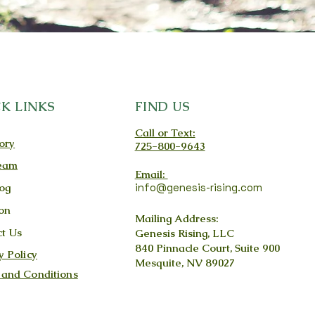
K LINKS
FIND US
Call or Text:
ory
725-800-9643
eam
Email:
og
info@genesis-rising.com
on
Mailing Address:
t Us
Genesis Rising, LLC
840 Pinnacle Court, Suite 900
y Policy
Mesquite, NV 89027
 and Conditions