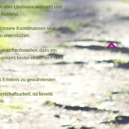
gan oder Louisiana wohnen) und
 Ausland.
nsere Koordinatoren sind
u unterstützen.
 um sicherzustellen, dass ein
sgesamt bester ethischer Praxis
s Erlebnis zu gewährleisten.
rschaftsarbeit, da bereits
en.