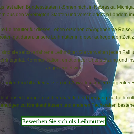
us fast allen Bundesstaaten (können nicht in Nebraska, Michi
rn aus den Vereinigten Staaten und verschiedenen Ländern im
re Leihmütter für dieses Leben erziehen ch
Angenehme Reise. U
beiten gut daran, unsere Leihmütter in dieser aufregenden Zeit z
t sind sie selbst erfahrene Leihmütter. Sie verwalten jeden Fall,
ler Integrität, Kommunikation, emotionaler Unterstützung und in
angewendet wird.
kannten Fruchtbarkeitsärzten und Anwälten, um ein sorgenfreie
doptionserfahrungen sind ein natürlicher Übergang zur Leihmutte
iehungen zu Krankenhäusern und anderen Fachkräften besteh
Bewerben Sie sich als Leihmutter