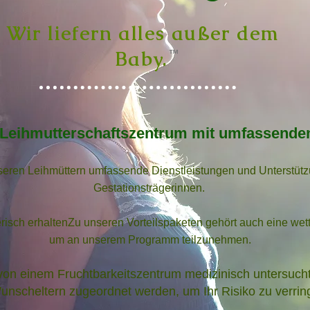
Wir liefern alles außer dem
Baby.
™
n Leihmutterschaftszentrum mit umfassend
nseren Leihmüttern umfassende Dienstleistungen und Unterstüt
Gestationsträgerinnen.
risch erhalten
Zu unseren Vorteilspaketen gehört auch eine we
um an unserem Programm teilzunehmen.
on einem Fruchtbarkeitszentrum medizinisch untersucht
unscheltern zugeordnet werden, um Ihr Risiko zu verrin