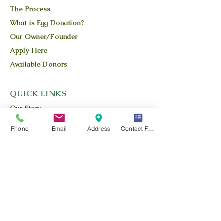
The Process
What is Egg Donation?
Our Owner/Founder
Apply Here
Available Donors
QUICK LINKS
Our Story
Our Team
Phone
Email
Address
Contact Form
Our Blog
Location
Contact Us
Privacy Policy
Terms and Conditions
FIND US