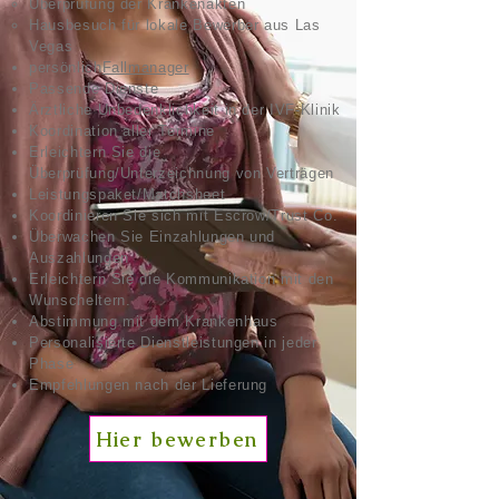
Überprüfung der Krankenakten
Hausbesuch für lokale Bewerber aus Las
Vegas
persönlich
Fallmanager
Passende Dienste
Ärztliche Unbedenklichkeit in der IVF-Klinik
Koordination aller Termine
Erleichtern Sie die
Überprüfung/Unterzeichnung von Verträgen
Leistungspaket/Matchsheet
Koordinieren Sie sich mit Escrow/Trust Co.
Überwachen Sie Einzahlungen und
Auszahlungen
Erleichtern Sie die Kommunikation mit den
Wunscheltern.
Abstimmung mit dem Krankenhaus
Personalisierte Dienstleistungen in jeder
Phase
Empfehlungen nach der Lieferung
Hier bewerben