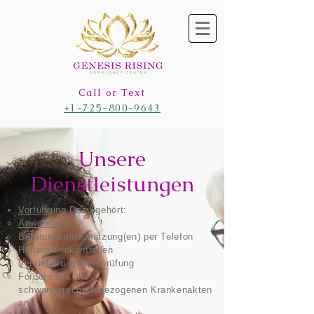
Call or Text
+1-725-800-9643
Unsere
Dienstleistungen
Vorführung
Dazu gehört:​
Anwendung
Beratungseinschätzung(en) per Telefon
Hintergrundkontrollen
Versicherungsüberprüfung
Fordern Sie alle
schwangerschaftsbezogenen Krankenakten
an