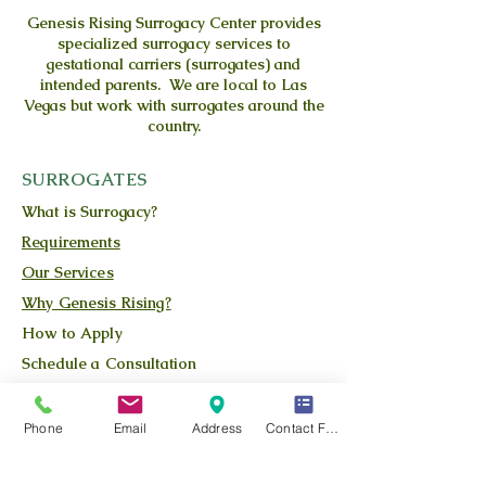
Genesis Rising
Surrogacy Center provides
specialized surrogacy services to
gestational carriers (surrogates) and
intended parents. We are local to Las
Vegas but work with surrogates around the
country.
SURROGATES
What is Surrogacy?
Requirements
Our Services
Why Genesis Rising?
How to Apply
Schedule a Consultation
New York Surrogates
FAQ's
Phone
Email
Address
Contact Form