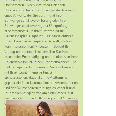
übernommen. ​ Nach Ihrer medizinischen
Untersuchung helfen wir Ihnen bei der Auswahl
eines Anwalts, der Sie vertritt und Ihre
Schwangerschaftsvereinbarung oder Ihren
Schwangerschaftsvertrag zur Überprüfung
zusammenstellt. In Ihrem Vertrag ist Ihr
Vergütungsplan aufgeführt. Die beabsichtigten
Eltern haben einen separaten Anwalt, sodass
kein Interessenkonflikt besteht. ​ Sobald Ihr
Vertrag unterzeichnet ist, erhalten Sie Ihre
monatliche Entschädigung und erhalten von Ihrer
Fruchtbarkeitsklinik einen Transferkalender. ​ Ihr
Fallmanager wird von diesem Zeitpunkt an eng
mit Ihnen zusammenarbeiten, um
sicherzustellen, dass alle Ihre Arzttermine
geplant sind, die Kommunikation zwischen Ihnen
und den Wunscheltern reibungslos verläuft und
Ihr Krankenhausplan wie am Schnürchen läuft,
wenn es Zeit für die Entbindung ist mit Spannung
erwartetes Bündel voller Freude. ​ Lassen Sie uns
die Arbeit für Sie erledigen. Wenn Sie Fragen
haben, kontaktieren Sie uns bitte.