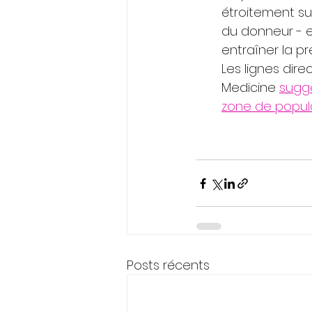
étroitement su
du donneur - 
entraîner la p
Les lignes dir
Medicine
suggè
zone de popula
Posts récents