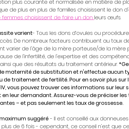
tion plus courante et normalisée en matière de pla
s que de plus en plus de familles choisissent le don d'
e femmes choisissent de faire un don 
leurs œufs.
ussite varient
- Tous les dons d’ovules ou procédure
ccès. De nombreux facteurs contribuent au taux de 
t varier de l'âge de la mère porteuse/de la mère 
ause de l'infertilité, de l'expertise et des compéten
, ainsi que des résultats du traitement antérieur. 
*Gen
de maternité de substitution et n'effectue aucun t
u de traitement de fertilité. Pour en savoir plus sur 
FIV, vous pouvez trouver ces informations sur leur 
t en leur demandant. Assurez-vous de préciser les 
antes – et pas seulement les taux de grossesse.
e maximum suggéré
 - Il est conseillé aux donneuses
lus de 6 fois - cependant, ce conseil n'est que cela