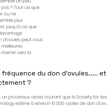
 semble un peu 
e pas ? Tout ce que 
s ou ne 
emble plus 
'est jusqu'à ce que 
davantage. 
 d'ovules peut vous 
 meilleures 
 chemin vers la 
a fréquence du don d'ovules..... et
actement ?
t un processus assez courant que la Society for Ass
ology estime à environ 10 000 cycles de don d'ovul