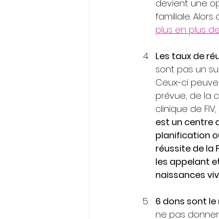
devient une op
familiale. Alor
plus en plus d
Les taux de ré
sont pas un su
Ceux-ci peuven
prévue, de la c
clinique de FIV
est un centre 
planification o
réussite de la 
les appelant e
naissances viv
6 dons sont l
ne pas donner p