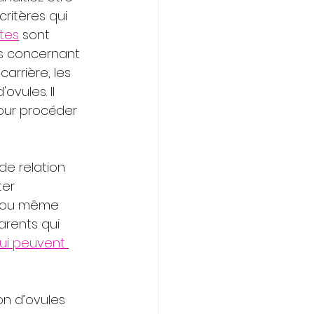
ritères qui 
tes
 sont 
es concernant 
arrière, les 
vules. Il 
our procéder 
 de relation 
ter 
s ou même 
rents qui 
ui peuvent 
n d’ovules 