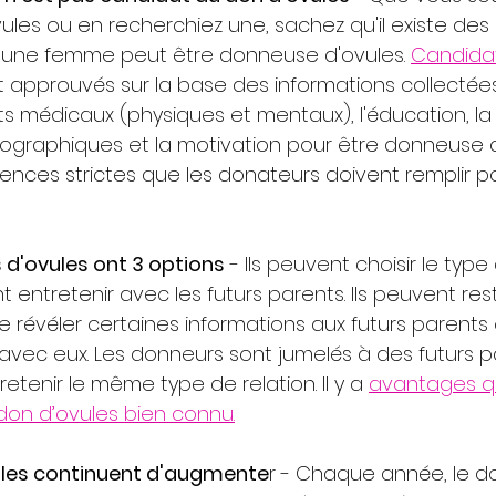
les ou en recherchiez une, sachez qu'il existe des c
 une femme peut être donneuse d'ovules. 
Candida
t approuvés sur la base des informations collecté
 médicaux (physiques et mentaux), l'éducation, la c
iographiques et la motivation pour être donneuse d'o
gences strictes que les donateurs doivent remplir p
d'ovules ont 3 options
 - Ils peuvent choisir le type
nt entretenir avec les futurs parents. Ils peuvent res
e révéler certaines informations aux futurs parent
ec eux. Les donneurs sont jumelés à des futurs pa
etenir le même type de relation. Il y a 
avantages q
don d’ovules bien connu.
ules continuent d'augmente
r - Chaque année, le do