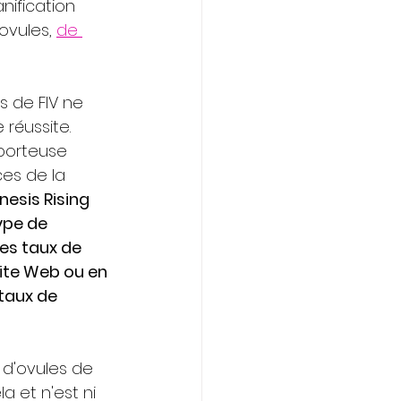
nification 
ovules, 
de 
s de FIV ne 
réussite. 
porteuse 
ces de la 
esis Rising 
ype de 
les taux de 
site Web ou en 
taux de 
 d'ovules de 
 et n'est ni 