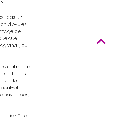
 ?
est pas un 
on d'ovules 
antage de 
 quelque 
’agrandir, ou 
ls afin qu'ils 
ules. Tandis 
coup de 
 peut-être 
 saviez pas, 
haitiez être 