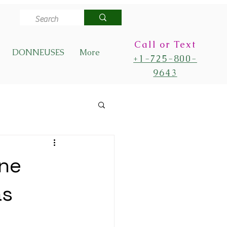
Call or Text
DONNEUSES
More
+1-725-800-
9643
 ne
as