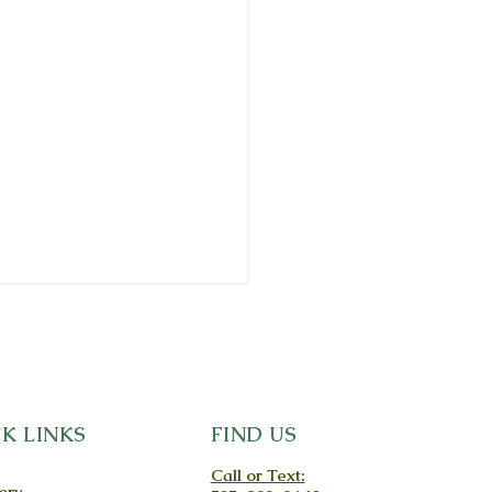
K LINKS
FIND US
Call or Text:
ory