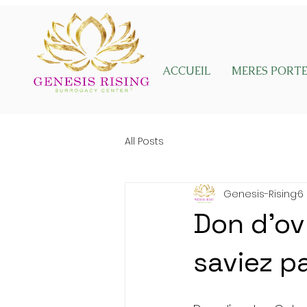
ACCUEIL
MERES PORT
All Posts
Genesis-Rising
6
Don d'ov
saviez p