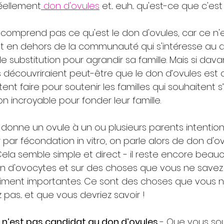
réellement
 don d'ovules
 et... euh... qu'est-ce que c'est
 comprend pas ce qu'est le don d'ovules, car ce n'
nt en dehors de la communauté qui s'intéresse au d
e substitution pour agrandir sa famille. Mais si dav
ls découvriraient peut-être que le don d’ovules est
tent faire pour soutenir les familles qui souhaitent s
n incroyable pour fonder leur famille.
onne un ovule à un ou plusieurs parents intentionne
par fécondation in vitro, on parle alors de don d'ov
Cela semble simple et direct - il reste encore beau
on d'ovocytes et sur des choses que vous ne savez
aiment importantes. Ce sont des choses que vous ne
pas... et que vous devriez savoir !
n’est pas candidat au don d’ovules 
- Que vous sou