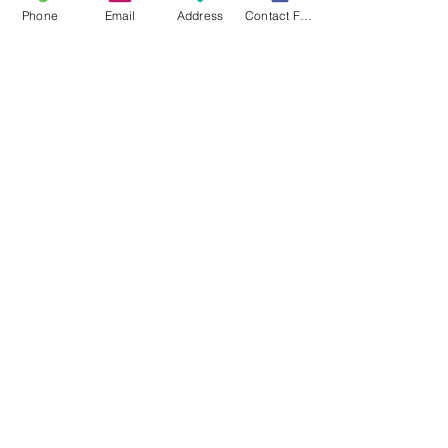
Why Genesis Rising
Phone
Email
Address
Contact Form
The Process
What is Egg Donation?
Our Owner/Founder
Apply Here
Available Donors
QUICK LINKS
Our Story
Our Team
Our Blog
Location
Contact Us
Privacy Policy
Terms and Conditions