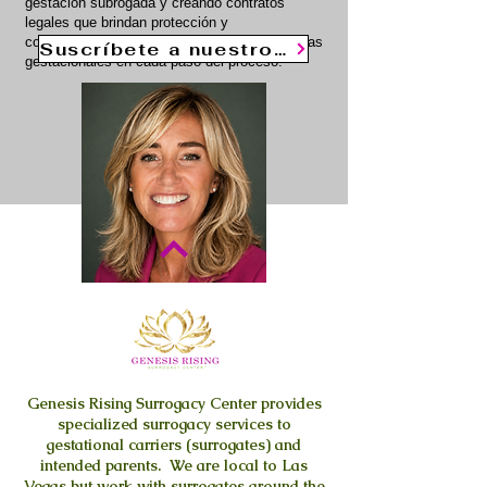
gestación subrogada y creando contratos
legales que brindan protección y
compensación financiera a nuestras portadoras
Suscríbete a nuestro Blog
gestacionales en cada paso del proceso.
Catharine Murray
Our Founder and CEO
Genesis Rising
Surrogacy Center provides
specialized surrogacy services to
gestational carriers (surrogates) and
intended parents. We are local to Las
Vegas but work with surrogates around the