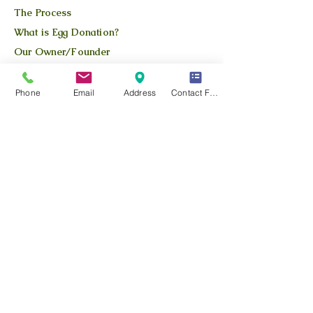
The Process
What is Egg Donation?
Our Owner/Founder
Apply Here
Available Donors
Phone
Email
Address
Contact Form
QUICK LINKS
Our Story
Our Team
Our Blog
Location
Contact Us
Privacy Policy
Terms and Conditions
FIND US