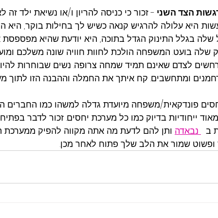
גשות הצד השני 
- זכור כי כניסה להריון ו/או נשיאת ילד זה 
שות. היא עלולה להרגיש קנאה כשיש לך בחילות בוקר, היא הי
 שלה בגלל התינוק הגדל בתוכה, היא יודעת שהיא מפספסת א
 שלה בועט. המשפחה הולכת לחוות חוויה שונה משלכם ומועי
חשים לצדם שאינם תמיד שמחה צרופה. נשים שבוחרות להיו
חמנים ומתחשבים. קח איתך את החמלה וההבנה הזו לתוך מע
סים פונדקאית/משפחה מיועדת גדלה למשהו כמו החברים הכי
אוד ייחודיות בדיוק כמו כל מערכת יחסים. זכור לדבר בפתיח
 ב  
נבאדה
ותן להם לדעת מה אתה מקווה להפיק ממערכת ה
 ופשוט שמור את הלב שלך פתוח לאחר מכן.