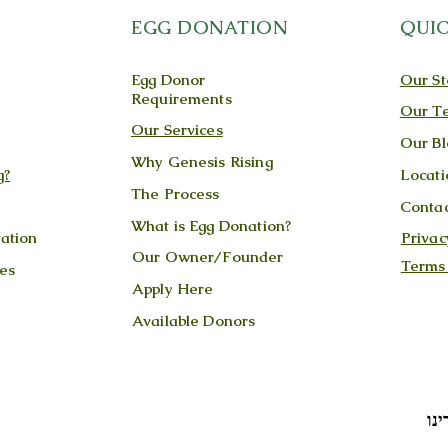
"אני נלהב מבניית משפחה. בעיני, אין
EGG DONATION
QUIC
דבר מספק יותר מבחינה מקצועית
מלראות...
Egg Donor
Our St
זרקור
Requirements
ג'יימ
Our T
Our Services
Our Bl
Why Genesis Rising
g?
Locati
The Process
Contac
What is Egg Donation?
ation
Privac
Our Owner/Founder
Terms
es
Apply Here
Available Donors