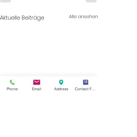
Alle ansehen
Aktuelle Beiträge
Phone
Email
Address
Contact Form
Mitarbeiter im
Rampenlicht: Catharine
Murray LCSW